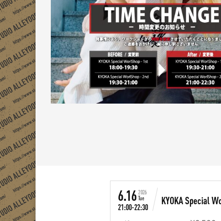
6.16
2026
KYOKA Special W
Tue
21:00-22:30