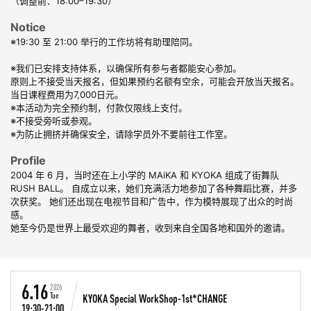
（调整前：18:00–19:30）
Notice
※19:30 至 21:00 举行的工作坊将有助理陪同。
※我们已安排支持体系，以确保所有参与者都能安心参加。
原则上不接受当天报名，但如果预约名额有空余，可能会开放当天报名。
当日课程费用为7,000日元。
※本活动为完全预约制，付款仅限线上支付。
※不接受旁听或参观。
※为防止拥挤并确保安全，请除学员外不要前往工作室。
Profile
2004 年 6 月，当时还在上小学的 MAiKA 和 KYOKA 组成了街舞队
RUSH BALL。 自成立以来，她们充满活力地参加了各种舞蹈比赛，并多
次获奖。 她们还出现在电视节目和广告中，作为模特展现了出众的时尚
感。
她至今仍是世界上最受欢迎的舞者，收到来自全国各地和国外的邀请。
6.16
2026
Tue
KYOKA Special WorkShop-1st*CHANGE
19:30-21:00