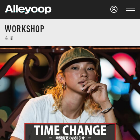
Studio Alleyoop
WORKSHOP
车间