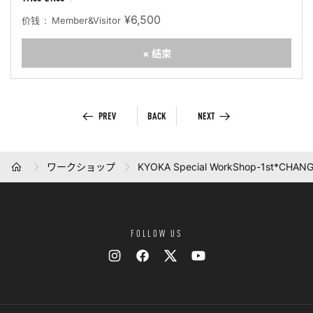
¥6,500
价钱
Member&Visitor
× 结束
PREV
BACK
NEXT
ワークショップ
KYOKA Special WorkShop-1st*CHAN
HOME
FOLLOW US