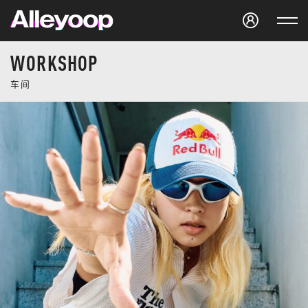
Studio Alleyoop
WORKSHOP
车间