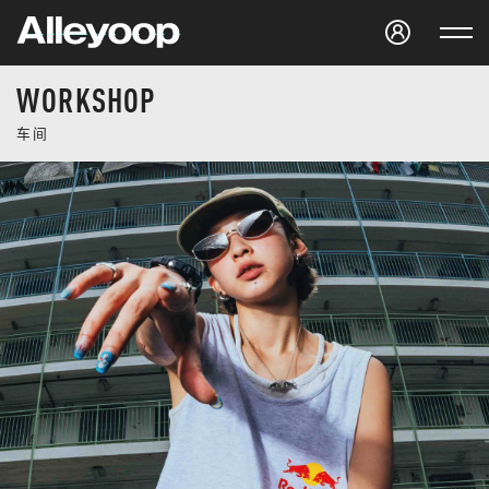
Studio Alleyoop
WORKSHOP
车间