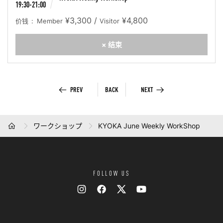
19:30-21:00
¥3,300 /
¥4,800
价钱
Member
Visitor
× 结束
PREV
BACK
NEXT
ワークショップ
KYOKA June Weekly WorkShop
HOME
FOLLOW US