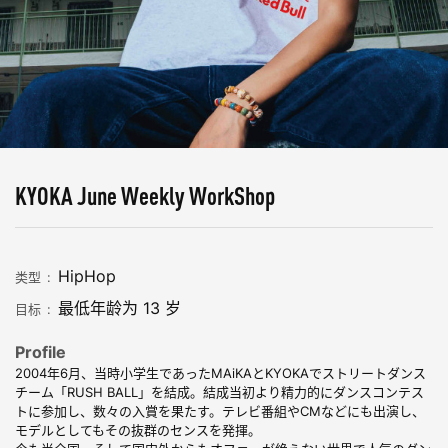
KYOKA June Weekly WorkShop
HipHop
类型
最低年龄为 13 岁
目标
Profile
2004年6月、当時小学生であったMAiKAとKYOKAでストリートダンス
チーム「RUSH BALL」を結成。結成当初より精力的にダンスコンテス
トに参加し、数々の入賞を果たす。テレビ番組やCMなどにも出演し、
モデルとしてもその抜群のセンスを発揮。