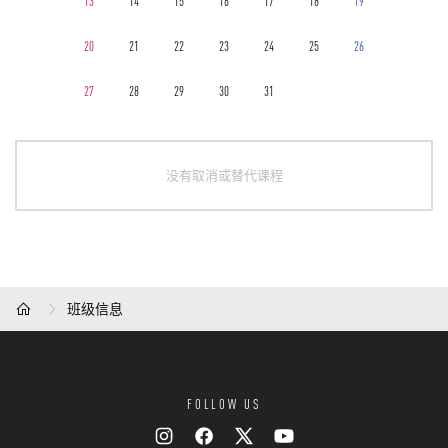
13
14
15
16
17
18
19
20
21
22
23
24
25
26
27
28
29
30
31
没有取消或替代课程
班级信息
HOME
FOLLOW US