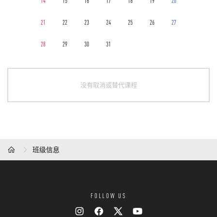
14
15
16
17
18
19
20
21
22
23
24
25
26
27
28
29
30
31
没有取消或替代课程
班级信息
HOME
FOLLOW US